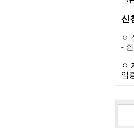
신
ㅇ 
- 
입